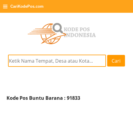
≡
CariKodePos.com
Cari
Kode Pos Buntu Barana : 91833