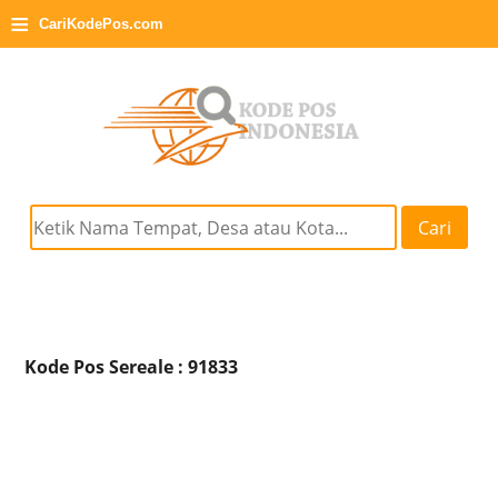
≡
CariKodePos.com
Cari
Kode Pos Sereale : 91833