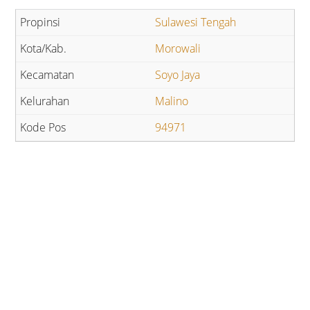
Sulawesi Tengah
Morowali
Soyo Jaya
Malino
94971