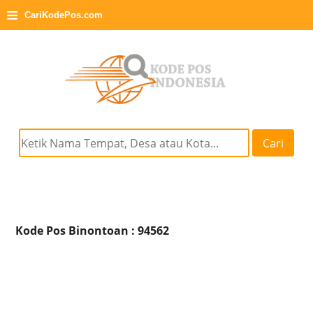
≡
CariKodePos.com
Cari
Kode Pos Binontoan : 94562