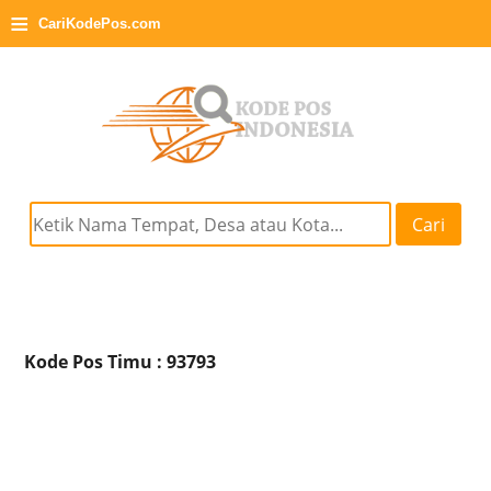
≡
CariKodePos.com
Cari
Kode Pos Timu : 93793