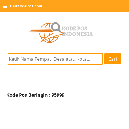
≡
CariKodePos.com
Cari
Kode Pos Beringin : 95999