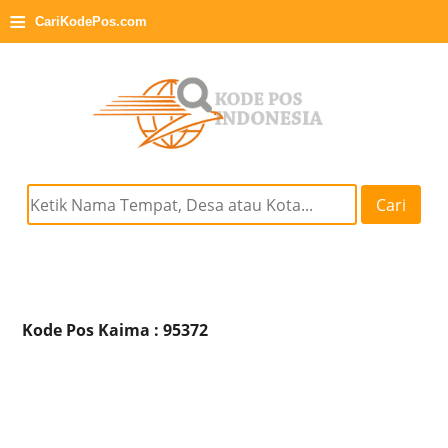
≡
CariKodePos.com
Cari
Kode Pos Kaima : 95372