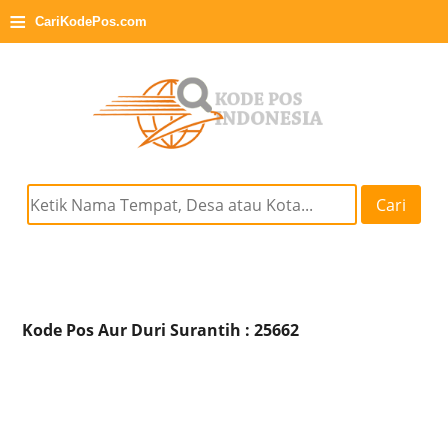
≡
CariKodePos.com
Cari
Kode Pos Aur Duri Surantih : 25662