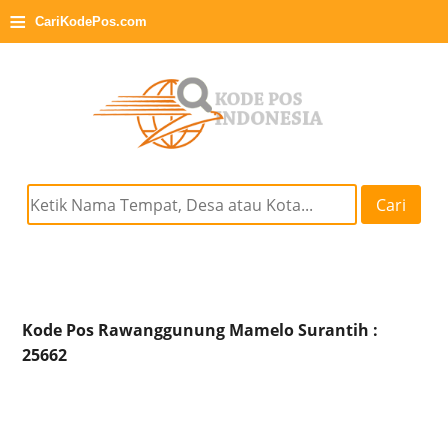
≡
CariKodePos.com
Cari
Kode Pos Rawanggunung Mamelo Surantih :
25662