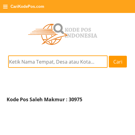
≡
CariKodePos.com
Cari
Kode Pos Saleh Makmur : 30975