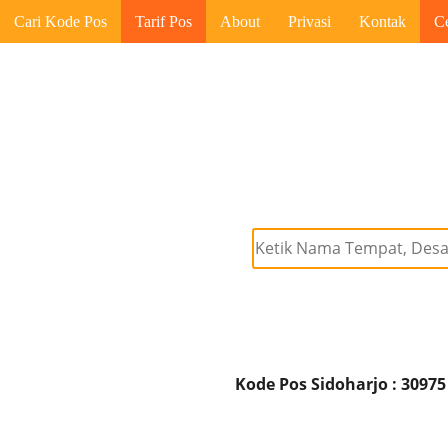
Cari Kode Pos
Tarif Pos
About
Privasi
Kontak
C
Kode Pos Sidoharjo : 30975