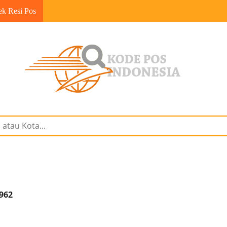
ek Resi Pos
962