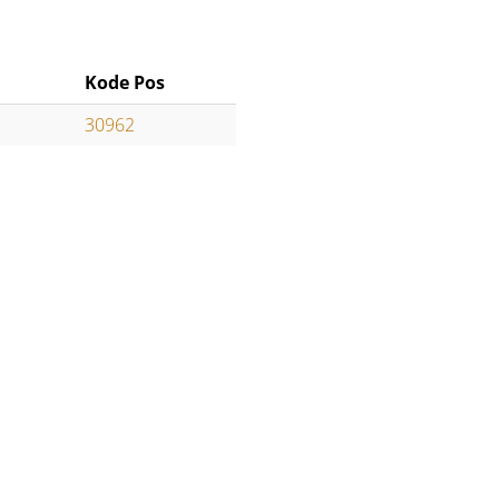
Kode Pos
30962