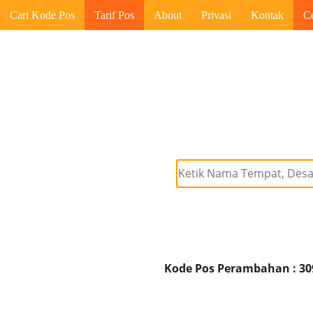
Cari Kode Pos
Tarif Pos
About
Privasi
Kontak
C
Kode Pos Perambahan : 30