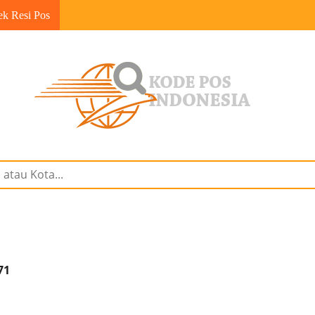
ek Resi Pos
71