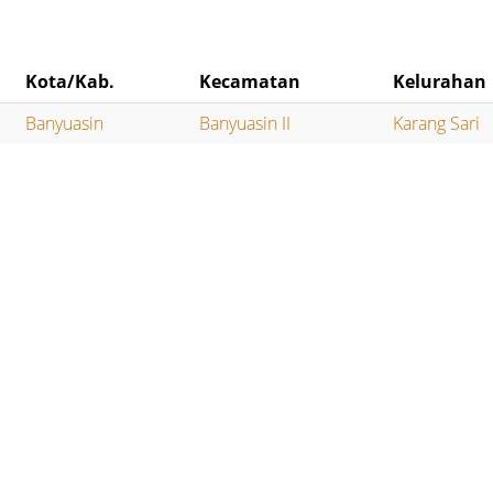
Kota/Kab.
Kecamatan
Kelurahan
Banyuasin
Banyuasin II
Karang Sari