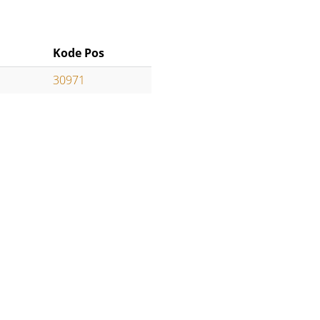
Kode Pos
30971