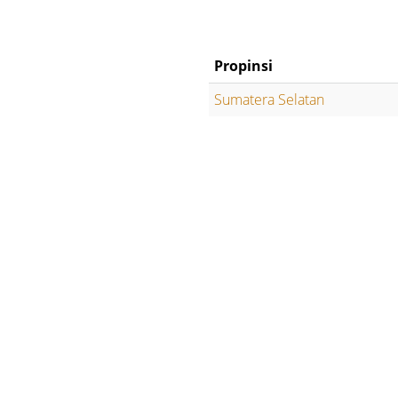
Propinsi
Sumatera Selatan