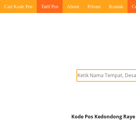
Cari Kode Pos
Tarif Pos
About
Privasi
Kontak
C
Kode Pos Kedondong Raye 