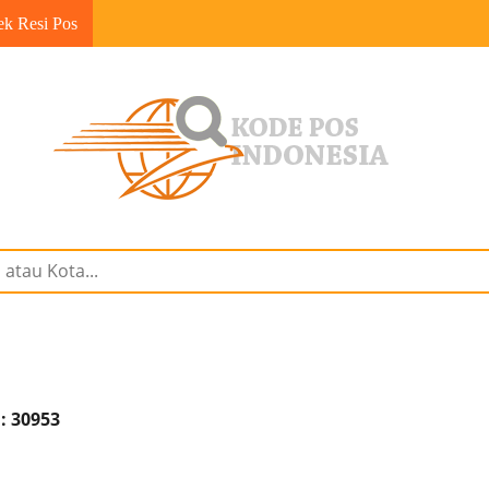
ek Resi Pos
: 30953