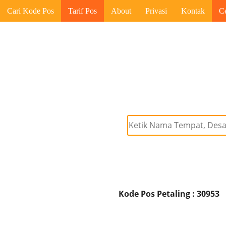
Cari Kode Pos
Tarif Pos
About
Privasi
Kontak
C
Kode Pos Petaling : 30953