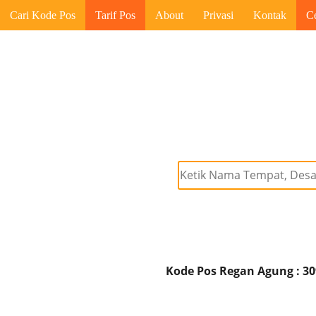
Cari Kode Pos
Tarif Pos
About
Privasi
Kontak
C
Kode Pos Regan Agung : 3