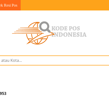
ek Resi Pos
0953