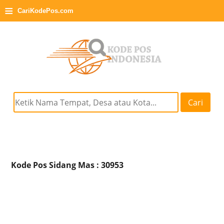
≡
CariKodePos.com
Cari
Kode Pos Sidang Mas : 30953