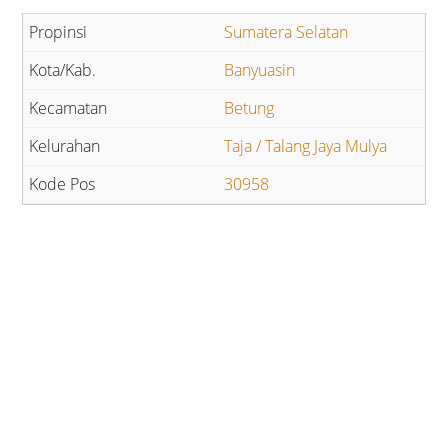
Sumatera Selatan
Banyuasin
Betung
Taja / Talang Jaya Mulya
30958