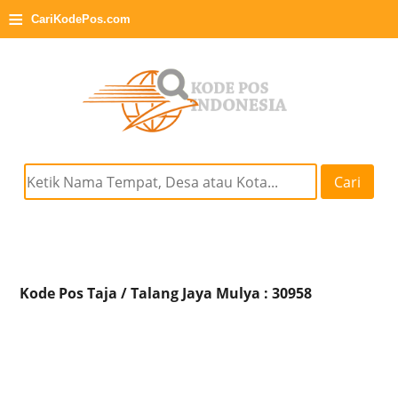
≡
CariKodePos.com
Cari
Kode Pos Taja / Talang Jaya Mulya : 30958