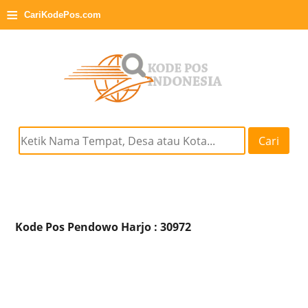
≡
CariKodePos.com
Cari
Kode Pos Pendowo Harjo : 30972