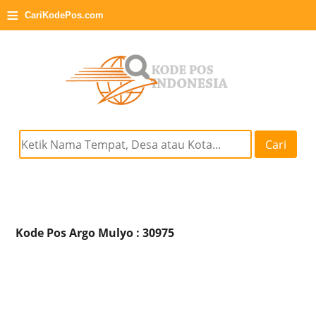
≡
CariKodePos.com
Cari
Kode Pos Argo Mulyo : 30975