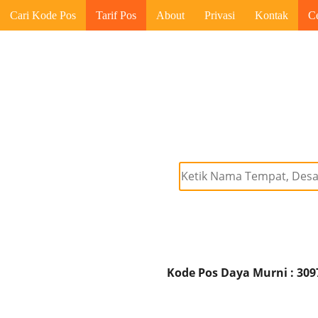
Cari Kode Pos
Tarif Pos
About
Privasi
Kontak
C
Kode Pos Daya Murni : 309