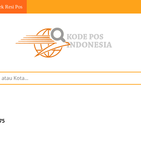
ek Resi Pos
75