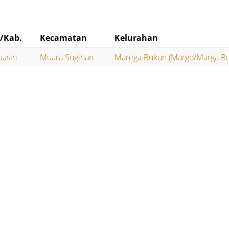
/Kab.
Kecamatan
Kelurahan
uasin
Muara Sugihan
Marega Rukun (Margo/Marga R