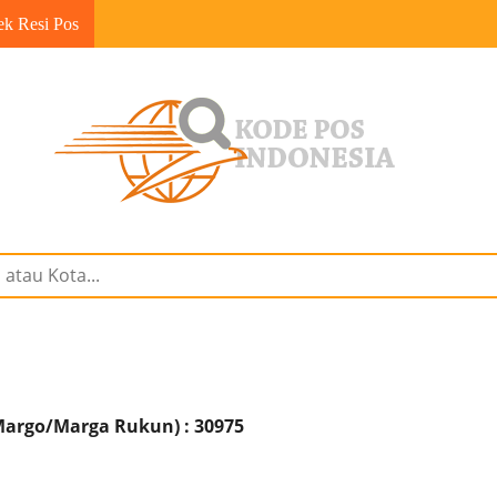
ek Resi Pos
argo/Marga Rukun) : 30975