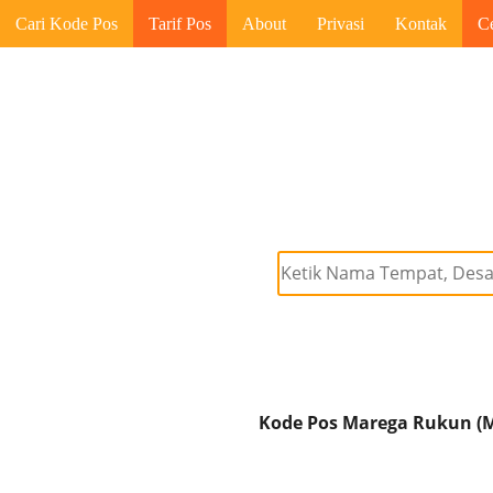
Cari Kode Pos
Tarif Pos
About
Privasi
Kontak
C
Kode Pos Marega Rukun (M