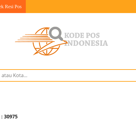
ek Resi Pos
 : 30975