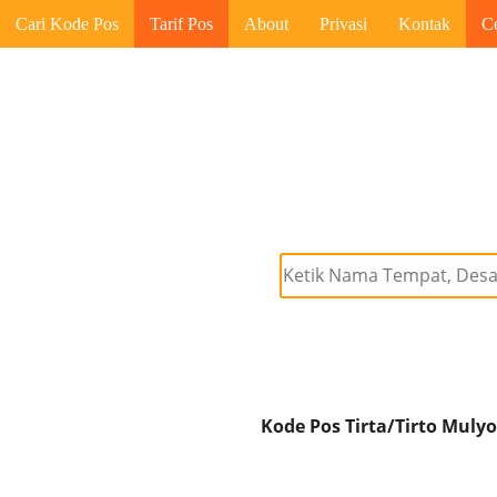
Cari Kode Pos
Tarif Pos
About
Privasi
Kontak
C
Kode Pos Tirta/Tirto Mulyo