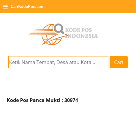
≡
CariKodePos.com
Cari
Kode Pos Panca Mukti : 30974