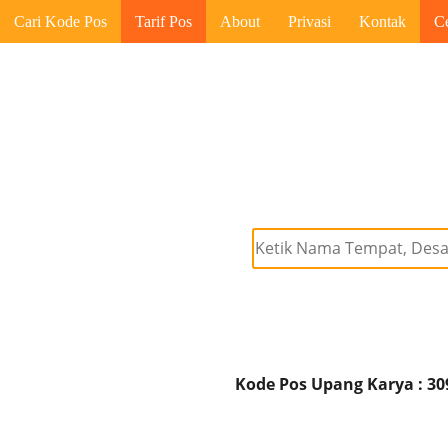
Cari Kode Pos
Tarif Pos
About
Privasi
Kontak
C
Kode Pos Upang Karya : 30