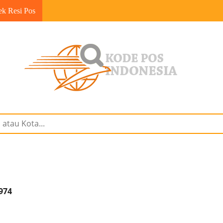
ek Resi Pos
974