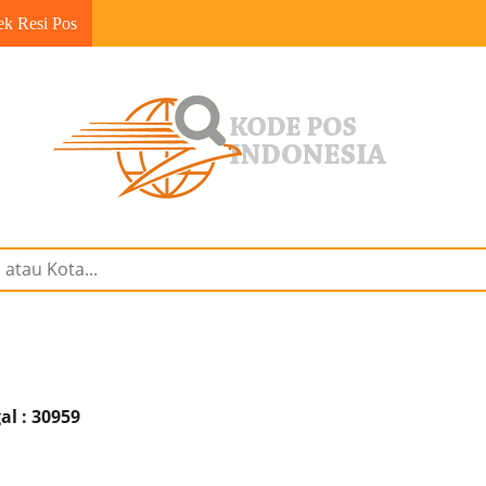
ek Resi Pos
l : 30959