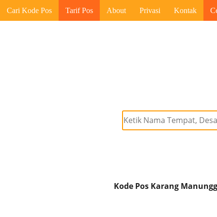
Cari Kode Pos
Tarif Pos
About
Privasi
Kontak
C
Kode Pos Karang Manungga