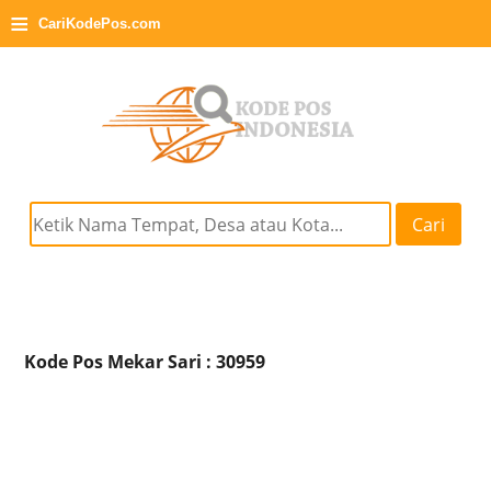
≡
CariKodePos.com
Cari
Kode Pos Mekar Sari : 30959