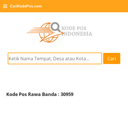
≡
CariKodePos.com
Cari
Kode Pos Rawa Banda : 30959