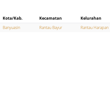
Kota/Kab.
Kecamatan
Kelurahan
Banyuasin
Rantau Bayur
Rantau Harapan