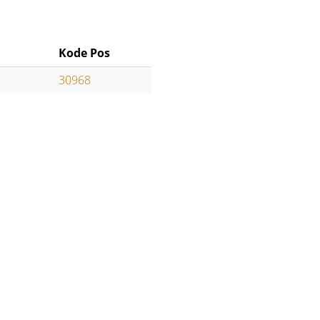
Kode Pos
30968