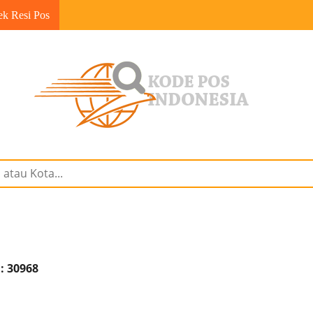
ek Resi Pos
: 30968