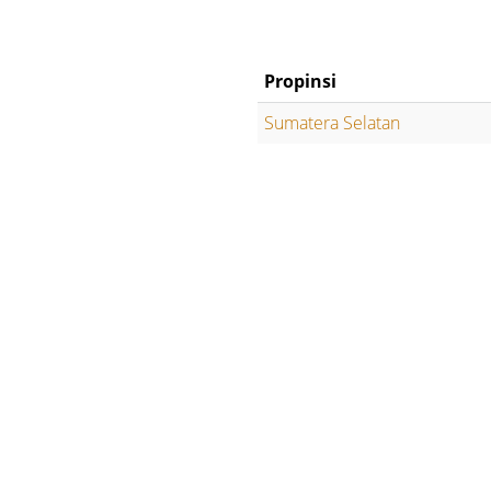
Propinsi
Sumatera Selatan