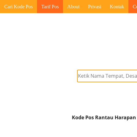
Cari Kode Pos
Tarif Pos
About
Privasi
Kontak
C
Kode Pos Rantau Harapan 