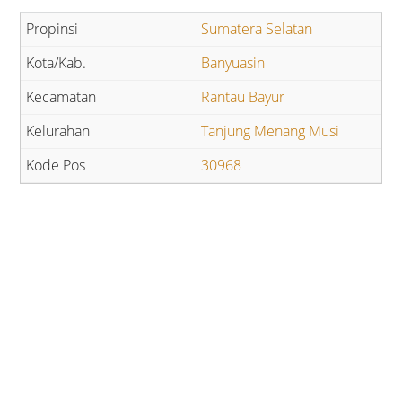
Sumatera Selatan
Banyuasin
Rantau Bayur
Tanjung Menang Musi
30968