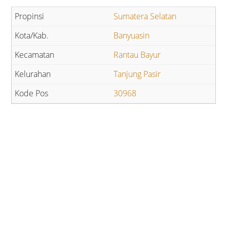
Sumatera Selatan
Banyuasin
Rantau Bayur
Tanjung Pasir
30968