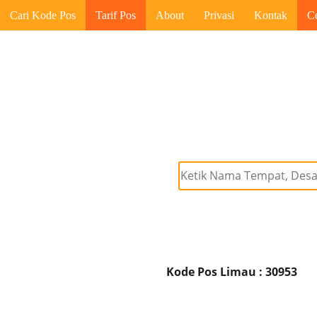
Cari Kode Pos
Tarif Pos
About
Privasi
Kontak
C
Kode Pos Limau : 30953