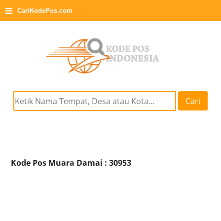
≡
CariKodePos.com
Cari
Kode Pos Muara Damai : 30953