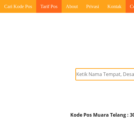
Cari Kode Pos
Tarif Pos
About
Privasi
Kontak
C
Kode Pos Muara Telang : 3