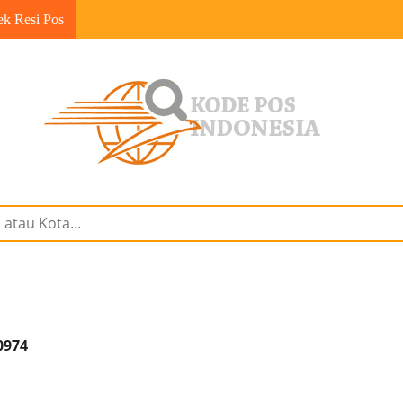
ek Resi Pos
0974