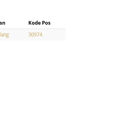
an
Kode Pos
lang
30974