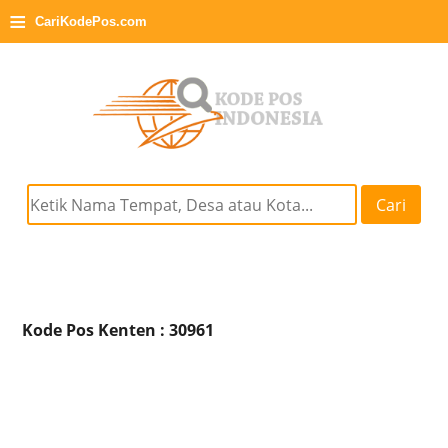
≡
CariKodePos.com
Cari
Kode Pos Kenten : 30961