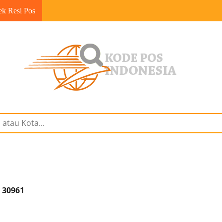
ek Resi Pos
 30961