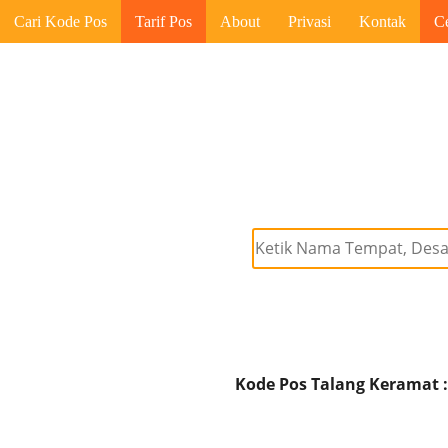
Cari Kode Pos
Tarif Pos
About
Privasi
Kontak
C
Kode Pos Talang Keramat :