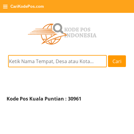
≡
CariKodePos.com
Cari
Kode Pos Kuala Puntian : 30961