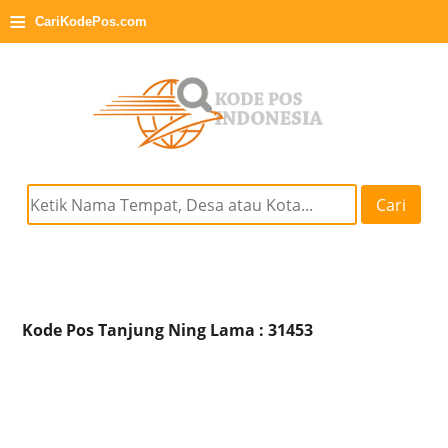
≡
CariKodePos.com
Cari
Kode Pos Tanjung Ning Lama : 31453