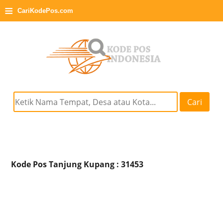
≡
CariKodePos.com
Cari
Kode Pos Tanjung Kupang : 31453