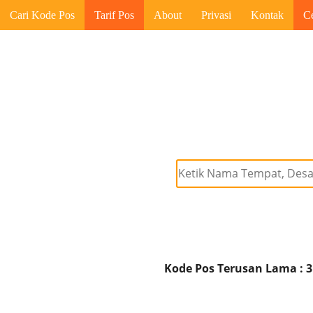
Cari Kode Pos
Tarif Pos
About
Privasi
Kontak
C
Kode Pos Terusan Lama : 