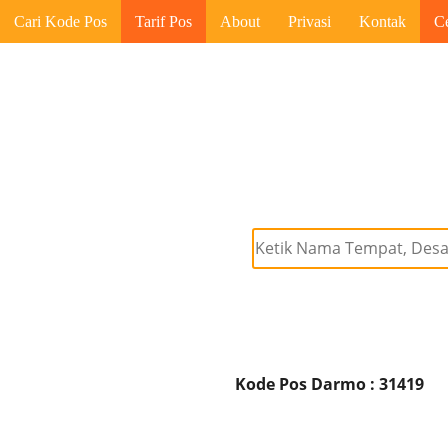
Cari Kode Pos
Tarif Pos
About
Privasi
Kontak
C
Kode Pos Darmo : 31419