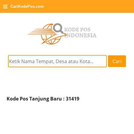
≡
CariKodePos.com
Cari
Kode Pos Tanjung Baru : 31419