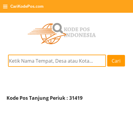
≡
CariKodePos.com
Cari
Kode Pos Tanjung Periuk : 31419