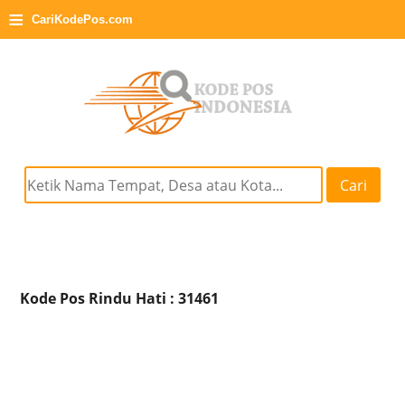
≡
CariKodePos.com
Cari
Kode Pos Rindu Hati : 31461