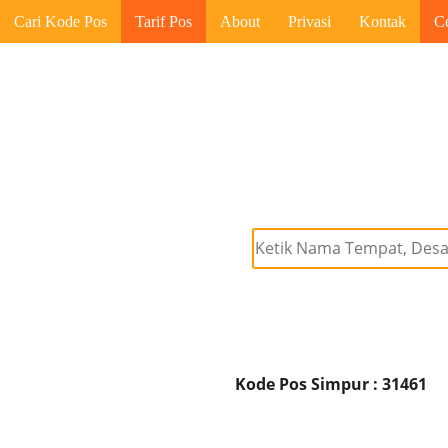
Cari Kode Pos
Tarif Pos
About
Privasi
Kontak
C
Kode Pos Simpur : 31461