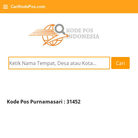
≡
CariKodePos.com
Cari
Kode Pos Purnamasari : 31452