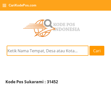
≡
CariKodePos.com
Cari
Kode Pos Sukarami : 31452