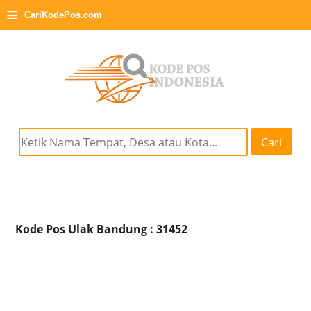
≡
CariKodePos.com
Cari
Kode Pos Ulak Bandung : 31452