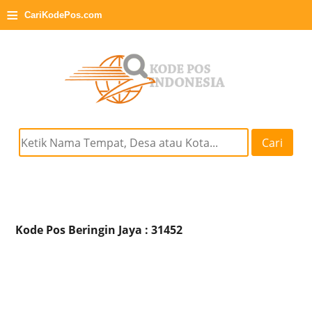
≡
CariKodePos.com
Cari
Kode Pos Beringin Jaya : 31452