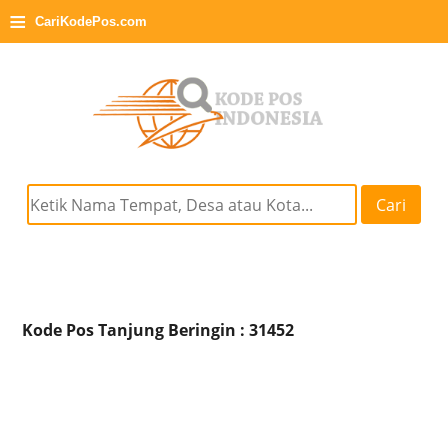
≡
CariKodePos.com
Cari
Kode Pos Tanjung Beringin : 31452